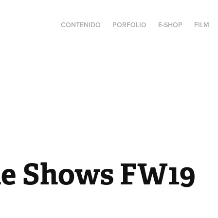
CONTENIDO
PORFOLIO
E-SHOP
FILM
e Shows FW19